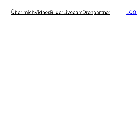
Über mich
Videos
Bilder
Livecam
Drehpartner
LOG